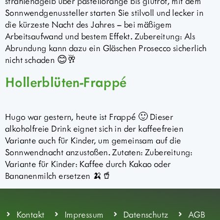
strahlendgelb über pastellorange bis glutrot, mit dem
Sonnwendgenussteller starten Sie stilvoll und lecker in
die kürzeste Nacht des Jahres – bei mäßigem
Arbeitsaufwand und bestem Effekt. Zubereitung: Als
Abrundung kann dazu ein Gläschen Prosecco sicherlich
nicht schaden 😊🥂
Hollerblüten-Frappé
Hugo war gestern, heute ist Frappé 🙂 Dieser
alkoholfreie Drink eignet sich in der kaffeefreien
Variante auch für Kinder, um gemeinsam auf die
Sonnwendnacht anzustoßen. Zutaten: Zubereitung:
Variante für Kinder: Kaffee durch Kakao oder
Bananenmilch ersetzen 🍌🥤
Kontakt
Impressum
Datenschutz
AGB