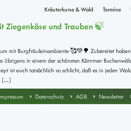
Kräuterkurse & Wald
Termine
t Ziegenkäse und Trauben 🍃
um mit Burgfräuleinambiente 🥰💚🌳 Zubereitet haben 
to übrigens in einem der schönsten Kärntner Buchenwä
ist auch tatsächlich so schlicht, daß es in jeden Wald
n […]
Impressum
Datenschutz
AGB
Newsletter