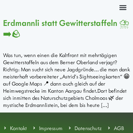
Kräuterkurs
Erdmannli statt Gewitterstaffeln ⛈️
➡️🪨
Was tun, wenn einen die Kaltfront mit mehrtägigen
Gewitterstaffeln aus dem Berner Oberland verjagt?
Richtig: Man sucht sich neue Jagdgründe… die man dank
meisterhaft vorbereiteter „Astrid’s Sightseeingkarten“ 😁
auf Google Maps 📍 dann auch gleich auf der
Heimwegstrecke im Kanton Aargau findet.Dort befindet
sich inmitten des Naturschutzgebiets Cholmoos 🌿 der
mystische Erdmannlistein, bei dem bis heute […]
Kontakt
Impressum
Datenschutz
AGB