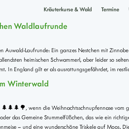
Kräuterkurse & Wald
Termine
chen Waldlaufrunde
en Auwald-Laufrunde: Ein ganzes Nestchen mit Zinnobe
uffallendsten heimischen Schwammerl, aber leider so se
 In England gilt er als ausrottungsgefährdet, im restli
im Winterwald
d 🌲🌲🌲🌳, wenn die Weihnachtsschnupfennase vom 
, oder das Gemeine Stummelfüßchen, das wie ein richti
enmeise – und eine wunderschöne Triskele auf Moos. Di