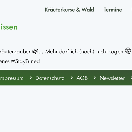
Kräuterkurse & Wald
Termine
issen
Kräuterzauber 🌿… Mehr darf ich (noch) nicht sagen 🤫
enes #StayTuned
Impressum
Datenschutz
AGB
Newsletter