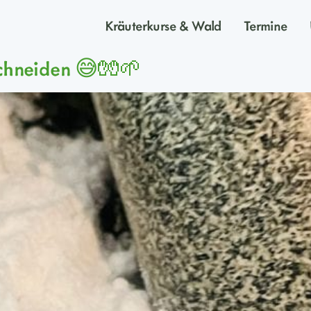
Kräuterkurse & Wald
Termine
schneiden 😅🧤🌱