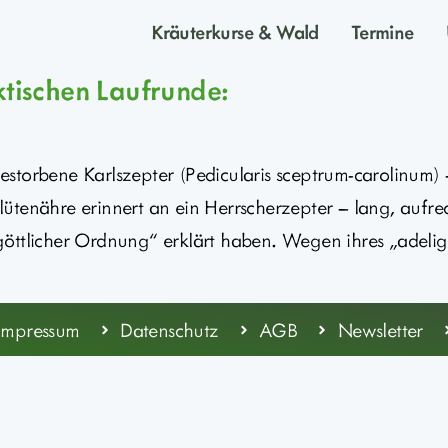
Kräuterkurse & Wald
Termine
ktischen Laufrunde:
gestorbene Karlszepter (Pedicularis sceptrum-carolinum) –
ütenähre erinnert an ein Herrscherzepter – lang, aufrec
göttlicher Ordnung“ erklärt haben. Wegen ihres „adeli
Impressum
Datenschutz
AGB
Newsletter