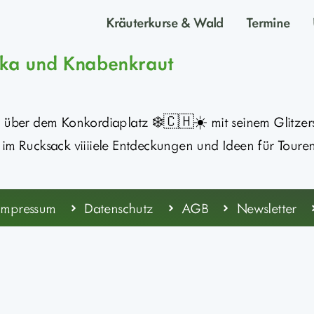
Kräuterkurse & Wald
Termine
nika und Knabenkraut
ber dem Konkordiaplatz ❄️🇨🇭☀️ mit seinem Glitzer
im Rucksack viiiiele Entdeckungen und Ideen für Touren
Impressum
Datenschutz
AGB
Newsletter