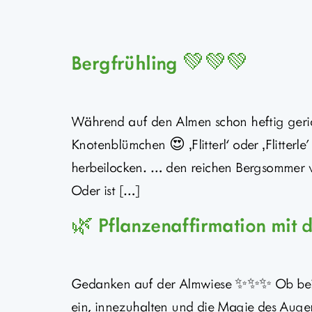
Bergfrühling 💚💚💚
Während auf den Almen schon heftig geric
Knotenblümchen 😍 ‚Flitterl‘ oder ‚Flitter
herbeilocken. … den reichen Bergsommer vi
Oder ist […]
🌿 Pflanzenaffirmation mit
Gedanken auf der Almwiese ✨✨✨ Ob bei ei
ein, innezuhalten und die Magie des Augen