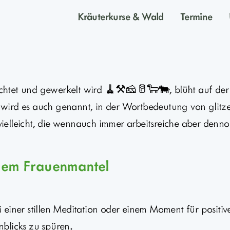
Kräuterkurse & Wald
Termine
htet und gewerkelt wird 🧹⚒️🧀🥛🐑🐄, blüht auf der s
le’ wird es auch genannt, in der Wortbedeutung von gli
elleicht, die wennauch immer arbeitsreiche aber denno
 dem Frauenmantel
ner stillen Meditation oder einem Moment für positiv
blicks zu spüren.